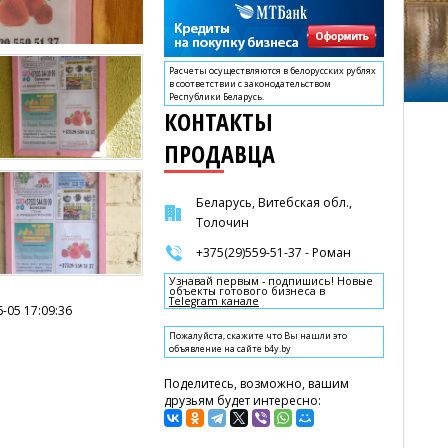
Расчеты осуществляются в белорусских рублях
в соответствии с законодательством
Республики Беларусь.
КОНТАКТЫ
ПРОДАВЦА
Беларусь, Витебская обл.,
Толочин
+375(29)559-51-37 - Роман
Узнавай первым - подпишись! Новые
объекты готового бизнеса в
Telegram канале
-05 17:09:36
Пожалуйста, скажите что Вы нашли это
объявление на сайте b4y.by
Поделитесь, возможно, вашим
друзьям будет интересно: