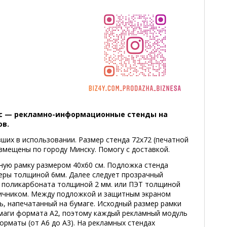
с — рекламно-информационные стенды на
ов.
вших в использовании. Размер стенда 72х72 (печатной
азмещены по городу Минску. Помогу с доставкой.
ную рамку размером 40х60 см. Подложка стенда
еры толщиной 6мм. Далее следует прозрачный
 поликарбоната толщиной 2 мм. или ПЭТ толщиной
личником. Между подложкой и защитным экраном
ь, напечатанный на бумаге. Исходный размер рамки
умаги формата А2, поэтому каждый рекламный модуль
орматы (от А6 до А3). На рекламных стендах