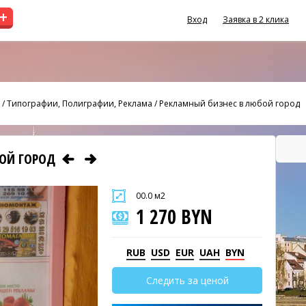
+
Вход
Заявка в 2 клика
/
Типографии, Полиграфии, Реклама
/
Рекламный бизнес в любой город
БОЙ ГОРОД
00.0 м2
1 270 BYN
RUB
USD
EUR
UAH
BYN
Следить за ценой