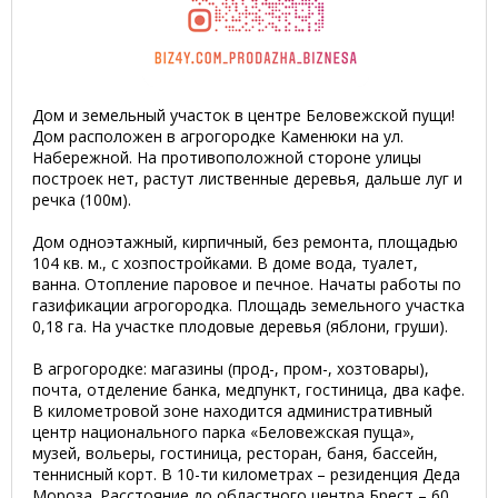
Дом и земельный участок в центре Беловежской пущи!
Дом расположен в агрогородке Каменюки на ул.
Набережной. На противоположной стороне улицы
построек нет, растут лиственные деревья, дальше луг и
речка (100м).
Дом одноэтажный, кирпичный, без ремонта, площадью
104 кв. м., с хозпостройками. В доме вода, туалет,
ванна. Отопление паровое и печное. Начаты работы по
газификации агрогородка. Площадь земельного участка
0,18 га. На участке плодовые деревья (яблони, груши).
В агрогородке: магазины (прод-, пром-, хозтовары),
почта, отделение банка, медпункт, гостиница, два кафе.
В километровой зоне находится административный
центр национального парка «Беловежская пуща»,
музей, вольеры, гостиница, ресторан, баня, бассейн,
теннисный корт. В 10-ти километрах – резиденция Деда
Мороза. Расстояние до областного центра Брест – 60