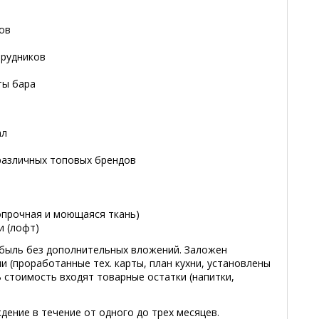
ов
трудников
ты бара
ал
 различных топовых брендов
опрочная и моющаяся ткань)
и (лофт)
ибыль без дополнительных вложений. Заложен
и (проработанные тех. карты, план кухни, установлены
В стоимость входят товарные остатки (напитки,
ение в течение от одного до трех месяцев.