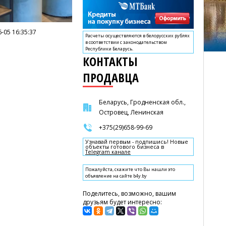
-05 16:35:37
Расчеты осуществляются в белорусских рублях
в соответствии с законодательством
Республики Беларусь.
КОНТАКТЫ
ПРОДАВЦА
Беларусь, Гродненская обл.,
Островец, Ленинская
+375(29)658-99-69
Узнавай первым - подпишись! Новые
объекты готового бизнеса в
Telegram канале
Пожалуйста, скажите что Вы нашли это
объявление на сайте b4y.by
Поделитесь, возможно, вашим
друзьям будет интересно: