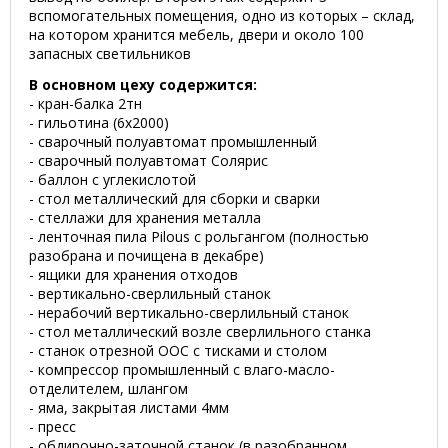
вспомогательных помещения, одно из которых – склад,
на котором хранится мебель, двери и около 100
запасных светильников
В основном цеху содержится:
- кран-балка 2тн
- гильотина (6х2000)
- сварочный полуавтомат промышленный
- сварочный полуавтомат Солярис
- баллон с углекислотой
- стол металлический для сборки и сварки
- стеллажи для хранения металла
- ленточная пила Pilous с рольгангом (полностью
разобрана и почищена в декабре)
- ящики для хранения отходов
- вертикально-сверлильный станок
- нерабочий вертикально-сверлильный станок
- стол металлический возле сверлильного станка
- станок отрезной ООС с тисками и столом
- компрессор промышленный с влаго-масло-
отделителем, шлангом
- яма, закрытая листами 4мм
- пресс
- обдирочно-заточной станок (в разобранном