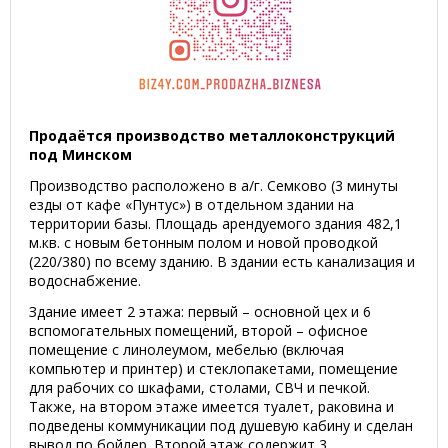
Продаётся производство металлоконструкций
под Минском
Производство расположено в а/г. Семково (3 минуты
езды от кафе «Пунтус») в отдельном здании на
территории базы. Площадь арендуемого здания 482,1
м.кв. с новым бетонным полом и новой проводкой
(220/380) по всему зданию. В здании есть канализация и
водоснабжение.
Здание имеет 2 этажа: первый – основной цех и 6
вспомогательных помещений, второй – офисное
помещение с линолеумом, мебелью (включая
компьютер и принтер) и стеклопакетами, помещение
для рабочих со шкафами, столами, СВЧ и печкой.
Также, на втором этаже имеется туалет, раковина и
подведены коммуникации под душевую кабину и сделан
вывод по бойлер. Второй этаж содержит 3