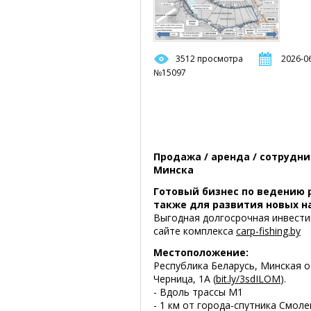
3512 просмотра
2026-06
№15097
Продажа / аренда / сотрудни
Минска
Готовый бизнес по ведению р
также для развития новых н
Выгодная долгосрочная инвести
сайте комплекса
carp-fishing.by
Местоположение:
Республика Беларусь, Минская о
Черница, 1А (
bit.ly/3sdILOM
).
- Вдоль трассы М1
- 1 км от города-спутника Смол