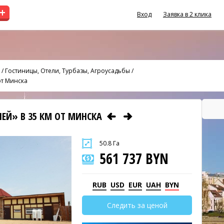
+
Вход
Заявка в 2 клика
/
Гостиницы, Отели, Турбазы, Агроусадьбы
/
от Минска
ЕЙ» В 35 КМ ОТ МИНСКА
50.8 Га
561 737 BYN
RUB
USD
EUR
UAH
BYN
Следить за ценой