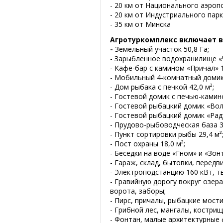
- 20 км от Национального аэроп
- 20 км от Индустриального пар
- 35 км от Минска
Агротуркомплекс включает в
-
Земельный участок 50,8 Га;
- Зарыбленное водохранилище «Ч
- Кафе-бар с камином «Причал» 1
- Мобильный 4-комнатный домик
- Дом рыбака с печкой 42,0 м²;
- Гостевой домик с печью-камино
- Гостевой рыбацкий домик «Волн
- Гостевой рыбацкий домик «Раду
- Прудово-рыбоводческая база 36
- Пункт сортировки рыбы 29,4 м²
- Пост охраны 18,0 м²;
- Беседки на воде «Гном» и «Зонт
- Гараж, склад, бытовки, перед
- Электроподстанцию 160 кВт, т
- Гравийную дорогу вокруг озера
ворота, заборы;
- Пирс, причалы, рыбацкие мости
- Грибной лес, мангалы, кострищ
- Фонтан, малые архитектурные