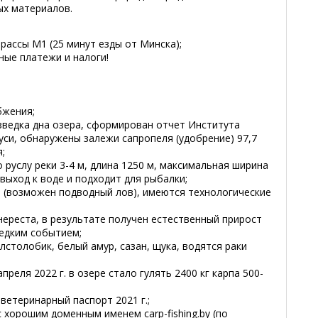
ых материалов.
рассы М1 (25 минут езды от Минска);
ые платежи и налоги!
бжения;
зведка дна озера, сформирован отчет Института
си, обнаружены залежи сапропеля (удобрение) 97,7
;
по руслу реки 3-4 м, длина 1250 м, максимальная ширина
 выход к воде и подходит для рыбалки;
а (возможен подводный лов), имеются технологические
 нереста, в результате получен естественный прирост
редким событием;
олстолобик, белый амур, сазан, щука, водятся раки
преля 2022 г. в озере стало гулять 2400 кг карпа 500-
ветеринарный паспорт 2021 г.;
 с хорошим доменным именем
carp-fishing.by
(по