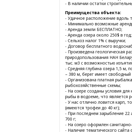
- В наличии остатки строительн
Преимущества объекта:
- Удачное расположение вдоль т
- Минимально возможные арендн
- Аренда земли БЕСПЛАТНО;
- Аренда озера около 250$ в год;
- Сельхоз налог 1% с выручки;
- Договор бесплатного водосна
- Произведена геологическая ра
природопользования НАН Белару
тыс. м3 с возможностью изъятия
- Средняя глубина озера 1,5 м, 
– 380 м, берег имеет свободный
- Организована платная рыбалк
рыбохозяйственные схемы;
- На озере созданы условия для
рыбы в водоеме, что является 
- У нас отлично ловится карп, т
(имеются трофеи до 40 кг);
- При последнем зарыбление 22 а
700 г;
- На озеро оформлен санитарно-
- Наличие тематического сайта