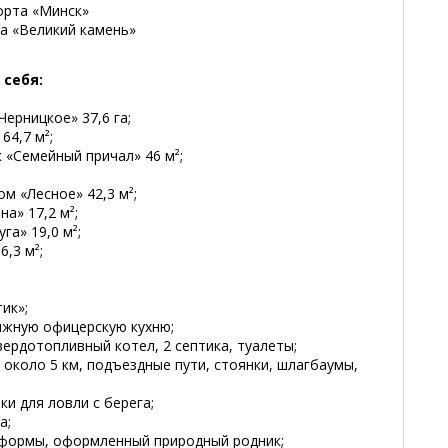
орта «Минск»
ка «Великий камень»
 себя:
ерницкое» 37,6 га;
64,7 м²;
 «Семейный причал» 46 м²;
м «Лесное» 42,3 м²;
а» 17,2 м²;
га» 19,0 м²;
,3 м²;
;
ик»;
вижную офицерскую кухню;
вердотопливный котел, 2 септика, туалеты;
 около 5 км, подъездные пути, стоянки, шлагбаумы,
ки для ловли с берега;
а;
 формы, оформленный природный родник;