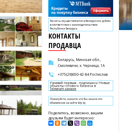
Расчеты осуществляются в белорусских рублях
в соответствии с законодательством
Республики Беларусь.
КОНТАКТЫ
ПРОДАВЦА
Беларусь, Минская обл.,
Смолевичи, х. Черница, 1А
+375(29)650-42-84 Ростислав
Узнавай первым - подпишись! Новые
объекты готового бизнеса в
Telegram канале
Пожалуйста, скажите что Вы нашли это
объявление на сайте b4y.by
Поделитесь, возможно, вашим
друзьям будет интересно: