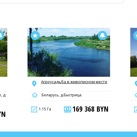
Агроусадьба в живописном месте
, д.
Беларусь, д.Быстрица.
169 368 BYN
1.15 Га
YN