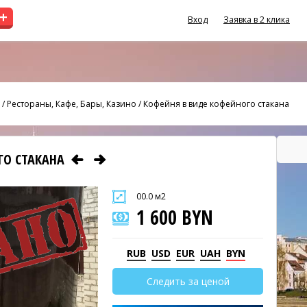
+
Вход
Заявка в 2 клика
/
Рестораны, Кафе, Бары, Казино
/
Кофейня в виде кофейного стакана
ГО СТАКАНА
00.0 м2
1 600 BYN
RUB
USD
EUR
UAH
BYN
Следить за ценой