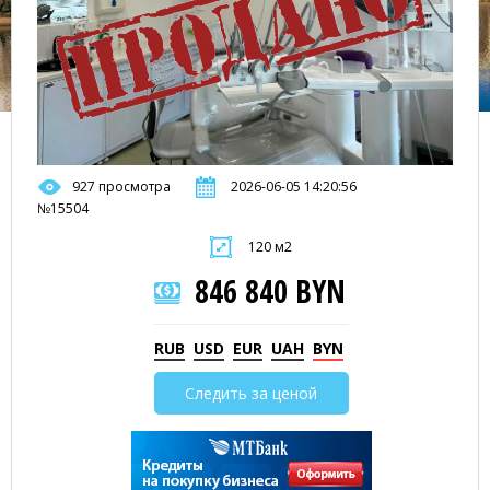
927 просмотра
2026-06-05 14:20:56
№15504
120 м2
846 840 BYN
RUB
USD
EUR
UAH
BYN
Следить за ценой