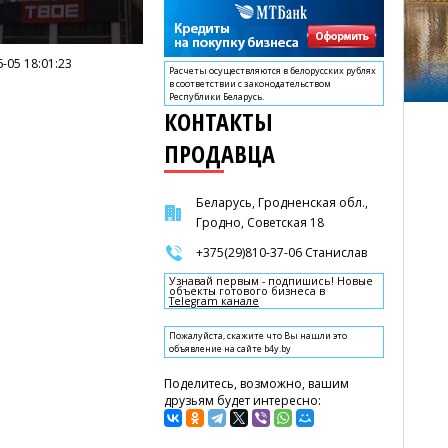
-05 18:01:23
Расчеты осуществляются в белорусских рублях
в соответствии с законодательством
Республики Беларусь.
КОНТАКТЫ
ПРОДАВЦА
Беларусь, Гродненская обл.,
Гродно, Советская 18
+375(29)810-37-06 Станислав
Узнавай первым - подпишись! Новые
объекты готового бизнеса в
Telegram канале
Пожалуйста, скажите что Вы нашли это
объявление на сайте b4y.by
Поделитесь, возможно, вашим
друзьям будет интересно: