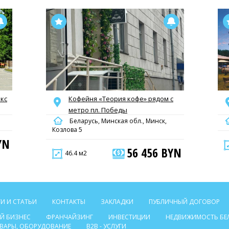
кс
Кофейня «Теория кофе» рядом с
метро пл. Победы
Беларусь, Минская обл., Минск,
Козлова 5
YN
56 456 BYN
46.4 м2
И И СТАТЬИ
КОНТАКТЫ
ЗАКЛАДКИ
ПУБЛИЧНЫЙ ДОГОВОР
Й БИЗНЕС
ФРАНЧАЙЗИНГ
ИНВЕСТИЦИИ
НЕДВИЖИМОСТЬ БЕ
ТОВАРЫ, ОБОРУДОВАНИЕ
B2B - УСЛУГИ