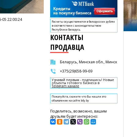
-05 22:00:24
Расчеты осуществляются в белорусских рублях
в соответствии с законодательством
Республики Беларусь.
КОНТАКТЫ
ПРОДАВЦА
Беларусь, Минская обл., Минск
+375(29)658-99-69
Узнавай первым - подпишись! Новые
объекты готового бизнеса в
Telegram канале
Пожалуйста, скажите что Вы нашли это
объявление на сайте b4y.by
Поделитесь, возможно, вашим
друзьям будет интересно: