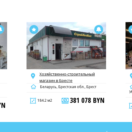
Хозяйственно-строительный
мaгaзин в Бресте
Беларусь, Брестская обл., Брест
У
381 078 BYN
184.2 м2
YN