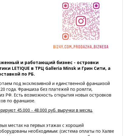
аженный и работающий бизнес - островки
ки LETIQUE в ТРЦ Galleria Minsk и Грин Сити, а
ставкой по РБ.
отаем под эксклюзивной и единственной франшизой
020 года. Франшиза без платежей по роялти,
 из РФ. Есть возможность открытия новых островков
сов по франшизе.
рируют 45.000 - 48.000 руб. выручки в месяц.
вых местах на первых этажах с хорошей
оборудованы необходимым: (система оплаты по Халве