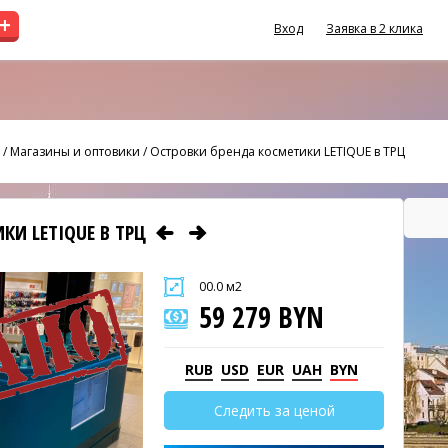
+
Вход
Заявка в 2 клика
/
Магазины и оптовики
/
Островки бренда косметики LETIQUE в ТРЦ
КИ LETIQUE В ТРЦ
00.0 м2
59 279 BYN
RUB
USD
EUR
UAH
BYN
Следить за ценой