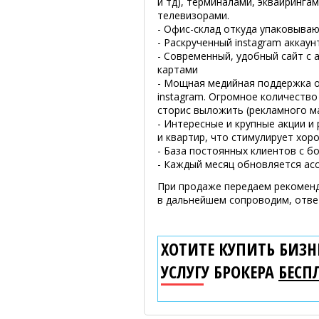
и тд), терминалами, эквайринга
телевизорами.
- Офис-склад откуда упаковыва
- Раскрученный instagram аккаун
- Современный, удобный сайт с 
картами
- Мощная медийная поддержка от
instagram. Огромное количество
сторис выложить (рекламного м
- Интересные и крупные акции 
и квартир, что стимулирует хор
- База постоянных клиентов с б
- Каждый месяц обновляется ас
При продаже передаем рекоменд
в дальнейшем сопроводим, отве
ХОТИТЕ КУПИТЬ БИЗНЕ
УСЛУГУ БРОКЕРА
БЕСП