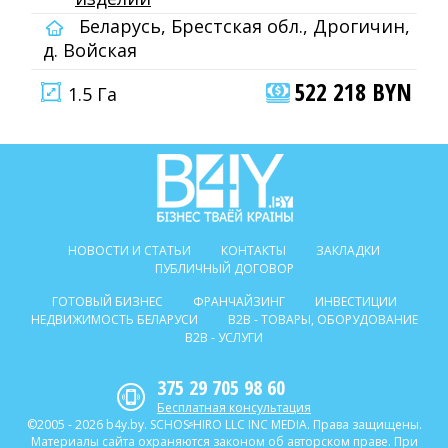
Беларусь, Брестская обл., Дрогичин,
д. Войская
522 218 BYN
1.5 Га
НОВОСТИ И СТАТЬИ
КОНТАКТЫ
ЗАКЛАДКИ
ПУБЛИЧНЫЙ ДОГОВОР
ГОТОВЫЙ БИЗНЕС
ФРАНЧАЙЗИНГ
ИНВЕСТИЦИИ
НЕДВИЖИМОСТЬ БЕЛАРУСИ
B2B - ТОВАРЫ, ОБОРУДОВАНИЕ
B2B - УСЛУГИ
375 29 705 98 60
Бесплатная консультация
©2005 - 2026 b4y.by. SCHOSᶳHIRO LLC INC MEDIA. Права защищены.
Материалы сайта охраняются законом об авторском праве. При