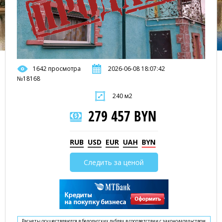
1642 просмотра
2026-06-08 18:07:42
№18168
240 м2
279 457 BYN
RUB
USD
EUR
UAH
BYN
Следить за ценой
Расчеты осуществляются в белорусских рублях в соответствии с законодательством