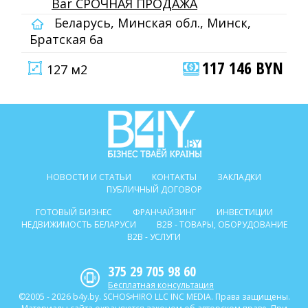
Bar СРОЧНАЯ ПРОДАЖА
Беларусь, Минская обл., Минск,
Братская 6а
117 146 BYN
127 м2
НОВОСТИ И СТАТЬИ
КОНТАКТЫ
ЗАКЛАДКИ
ПУБЛИЧНЫЙ ДОГОВОР
ГОТОВЫЙ БИЗНЕС
ФРАНЧАЙЗИНГ
ИНВЕСТИЦИИ
НЕДВИЖИМОСТЬ БЕЛАРУСИ
B2B - ТОВАРЫ, ОБОРУДОВАНИЕ
B2B - УСЛУГИ
375 29 705 98 60
Бесплатная консультация
©2005 - 2026 b4y.by. SCHOSᶳHIRO LLC INC MEDIA. Права защищены.