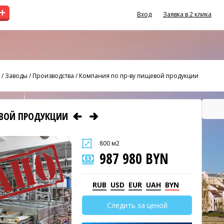
+
Вход
Заявка в 2 клика
/
Заводы / Производства
/
Компания по пр-ву пищевой продукции
ЕВОЙ ПРОДУКЦИИ
800 м2
987 980 BYN
RUB
USD
EUR
UAH
BYN
Следить за ценой