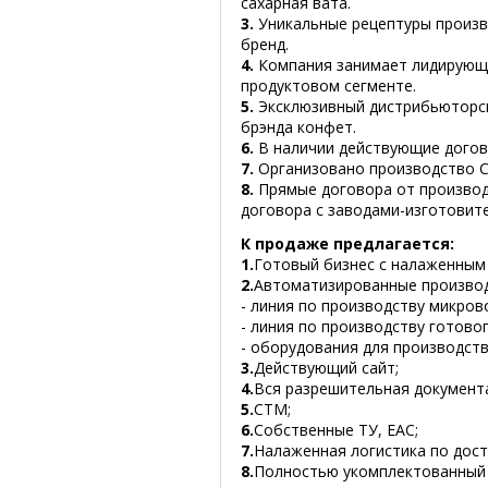
сахарная вата.
3.
Уникальные рецептуры произв
бренд.
4.
Компания занимает лидирующи
продуктовом сегменте.
5.
Эксклюзивный дистрибьюторск
брэнда конфет.
6.
В наличии действующие догов
7.
Организовано производство С
8.
Прямые договора от производ
договора с заводами-изготовит
К продаже предлагается:
1.
Готовый бизнес с налаженным 
2.
Автоматизированные производ
- линия по производству микров
- линия по производству готово
- оборудования для производств
3.
Действующий сайт;
4.
Вся разрешительная документ
5.
СТМ;
6.
Собственные ТУ, ЕАС;
7.
Налаженная логистика по дост
8.
Полностью укомплектованный ш