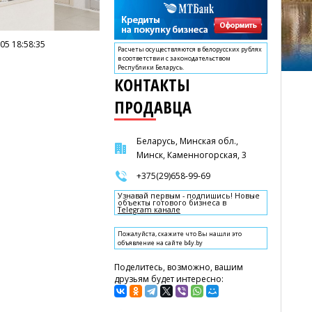
05 18:58:35
Расчеты осуществляются в белорусских рублях
в соответствии с законодательством
Республики Беларусь.
КОНТАКТЫ
ПРОДАВЦА
Беларусь, Минская обл.,
Минск, Каменногорская, 3
+375(29)658-99-69
Узнавай первым - подпишись! Новые
объекты готового бизнеса в
Telegram канале
Пожалуйста, скажите что Вы нашли это
объявление на сайте b4y.by
Поделитесь, возможно, вашим
друзьям будет интересно: