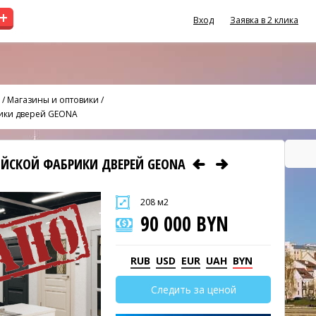
+
Вход
Заявка в 2 клика
/
Магазины и оптовики
/
рики дверей GEONA
ИЙСКОЙ ФАБРИКИ ДВЕРЕЙ GEONA
208 м2
90 000 BYN
RUB
USD
EUR
UAH
BYN
Следить за ценой