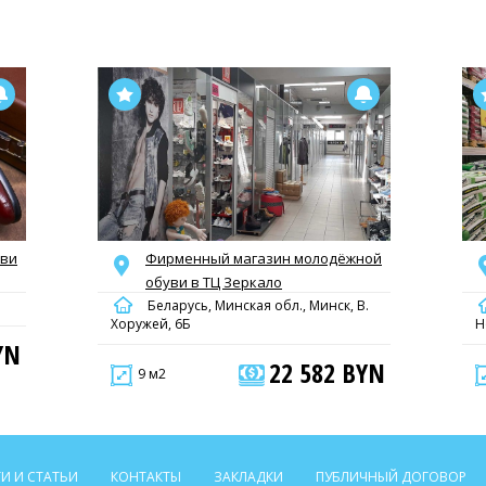
уви
Фирменный магазин молодёжной
обуви в ТЦ Зеркало
Беларусь, Минская обл., Минск, В.
Хоружей, 6Б
Н
YN
22 582 BYN
9 м2
И И СТАТЬИ
КОНТАКТЫ
ЗАКЛАДКИ
ПУБЛИЧНЫЙ ДОГОВОР