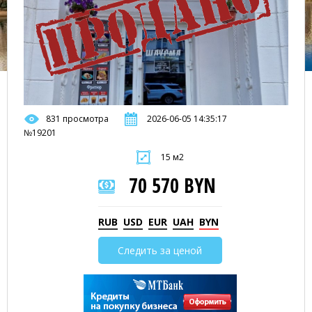
831 просмотра
2026-06-05 14:35:17
№19201
15 м2
70 570 BYN
RUB
USD
EUR
UAH
BYN
Следить за ценой