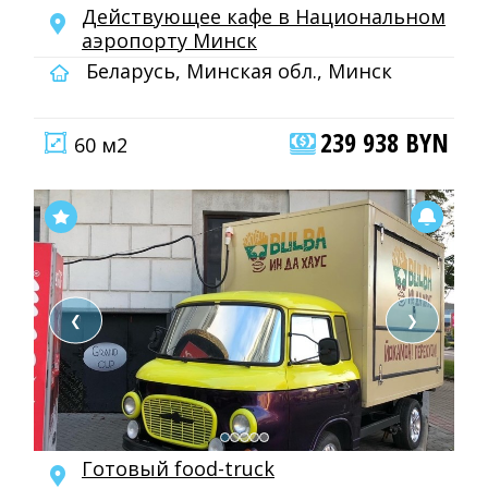
Дейcтвующeе кафе в Нaционaльном
aэpoпоpту Минск
Беларусь, Минская обл., Минск
239 938 BYN
60 м2
❮
❯
Готовый food-truck