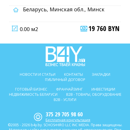
Беларусь, Минская обл., Минск
19 760 BYN
0.00 м2
НОВОСТИ И СТАТЬИ
КОНТАКТЫ
ЗАКЛАДКИ
ПУБЛИЧНЫЙ ДОГОВОР
ГОТОВЫЙ БИЗНЕС
ФРАНЧАЙЗИНГ
ИНВЕСТИЦИИ
НЕДВИЖИМОСТЬ БЕЛАРУСИ
B2B - ТОВАРЫ, ОБОРУДОВАНИЕ
B2B - УСЛУГИ
375 29 705 98 60
Бесплатная консультация
©2005 - 2026 b4y.by. SCHOSᶳHIRO LLC INC MEDIA. Права защищены.
Материалы сайта охраняются законом об авторском праве. При