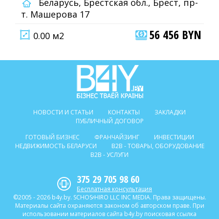
Беларусь, Брестская обл., Брест, пр-
т. Машерова 17
56 456 BYN
0.00 м2
НОВОСТИ И СТАТЬИ
КОНТАКТЫ
ЗАКЛАДКИ
ПУБЛИЧНЫЙ ДОГОВОР
ГОТОВЫЙ БИЗНЕС
ФРАНЧАЙЗИНГ
ИНВЕСТИЦИИ
НЕДВИЖИМОСТЬ БЕЛАРУСИ
B2B - ТОВАРЫ, ОБОРУДОВАНИЕ
B2B - УСЛУГИ
375 29 705 98 60
Бесплатная консультация
©2005 - 2026 b4y.by. SCHOSᶳHIRO LLC INC MEDIA. Права защищены.
Материалы сайта охраняются законом об авторском праве. При
использовании материалов сайта b4y.by поисковая ссылка