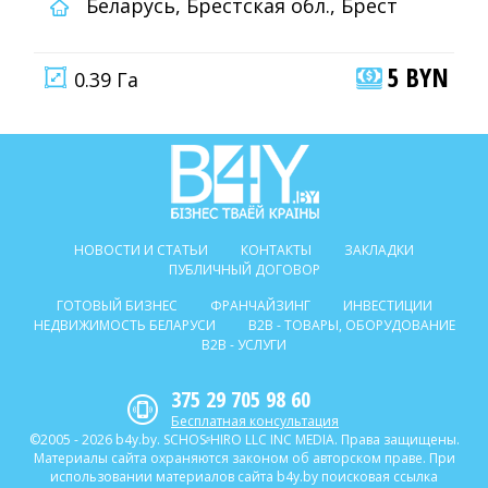
Беларусь, Брестская обл., Брест
5 BYN
0.39 Га
НОВОСТИ И СТАТЬИ
КОНТАКТЫ
ЗАКЛАДКИ
ПУБЛИЧНЫЙ ДОГОВОР
ГОТОВЫЙ БИЗНЕС
ФРАНЧАЙЗИНГ
ИНВЕСТИЦИИ
НЕДВИЖИМОСТЬ БЕЛАРУСИ
B2B - ТОВАРЫ, ОБОРУДОВАНИЕ
B2B - УСЛУГИ
375 29 705 98 60
Бесплатная консультация
©2005 - 2026 b4y.by. SCHOSᶳHIRO LLC INC MEDIA. Права защищены.
Материалы сайта охраняются законом об авторском праве. При
использовании материалов сайта b4y.by поисковая ссылка