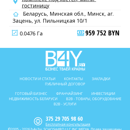
гостиницу
Беларусь, Минская обл., Минск, аг.
Зацень, ул. Пильницкая 10/1
959 752 BYN
0.0476 Га
НОВОСТИ И СТАТЬИ
КОНТАКТЫ
ЗАКЛАДКИ
ПУБЛИЧНЫЙ ДОГОВОР
ГОТОВЫЙ БИЗНЕС
ФРАНЧАЙЗИНГ
ИНВЕСТИЦИИ
НЕДВИЖИМОСТЬ БЕЛАРУСИ
B2B - ТОВАРЫ, ОБОРУДОВАНИЕ
B2B - УСЛУГИ
375 29 705 98 60
Бесплатная консультация
©2005 - 2026 b4y.by. SCHOSᶳHIRO LLC INC MEDIA. Права защищены.