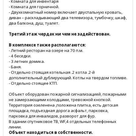
- Комната для инвентаря
- Комната для горничной.
- Двухкомнатный номер включает двуспальную кровать,
диван – раскладывающий два телевизора, тумбочку, шкаф,
два балкона, душ, туалет.
Третий этаж чердак ни чем не задействован.
В комплексе также располагаются:
- Летний ресторан на озере на 70 п.м.
- 4 беседки.
- 3 летних домика.
- Баня.
- Отдельно стоящая котельная .2 котла .2-й
дополнительный дублирующий. Котлы на твердом топливе.
- Отдельно стоящее КТП.
Объект оборудован пожарной сигнализацией, пожарными
не замерзающими колодцами, тревожной кнопкой.
Территория озеленена ,положена плитка, есть детская
площадка, подъездная дорога асфальт, парковка,
парковка для инвалидов, разворот для фур.
В здании спутниковое ТВ, WF,4 отдельных телефонных
линии.
Объект находиться в собственности.