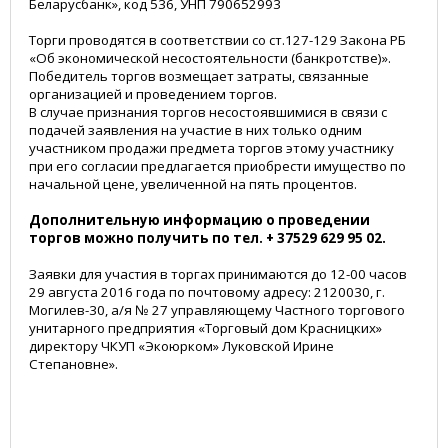
Беларусбанк», код 536, УНП 790652993
Торги проводятся в соответствии со ст.127-129 Закона РБ
«Об экономической несостоятельности (банкротстве)».
Победитель торгов возмещает затраты, связанные
организацией и проведением торгов.
В случае признания торгов несостоявшимися в связи с
подачей заявления на участие в них только одним
участником продажи предмета торгов этому участнику
при его согласии предлагается приобрести имущество по
начальной цене, увеличенной на пять процентов.
Дополнительную информацию о проведении
торгов можно получить по тел. + 37529 629 95 02.
Заявки для участия в торгах принимаются до 12-00 часов
29 августа 2016 года по почтовому адресу: 2120030, г.
Могилев-30, а/я № 27 управляющему Частного торгового
унитарного предприятия «Торговый дом Красницких»
директору ЧКУП «Экоюрком» Луковской Ирине
Степановне».