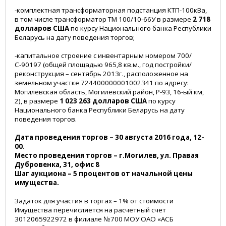
-комплектная трансформаторная подстанция КТП-100кВа,
в том числе трансформатор ТМ 100/10-66У в размере
2 718
долларов США
по курсу Национального банка Республики
Беларусь на дату поведения торгов;
-капитальное строение с инвентарным номером 700/
С-90197 (общей площадью 965,8 кв.м., год постройки/
реконструкция – сентябрь 2013г., расположенное на
земельном участке 724400000001002341 по адресу:
Могилевская область, Могилевский район, Р-93, 16-ый км,
2), в размере
1 023 263 долларов США
по курсу
Национального банка Республики Беларусь на дату
поведения торгов.
Дата проведения торгов – 30 августа 2016 года, 12-
00.
Место проведения торгов – г.Могилев, ул. Правая
Дубровенка, 31, офис 8
Шаг аукциона – 5 процентов от начальной цены
имущества.
Задаток для участия в торгах – 1% от стоимости
Имущества перечисляется на расчетный счет
3012065922972 в филиале №700 МОУ ОАО «АСБ