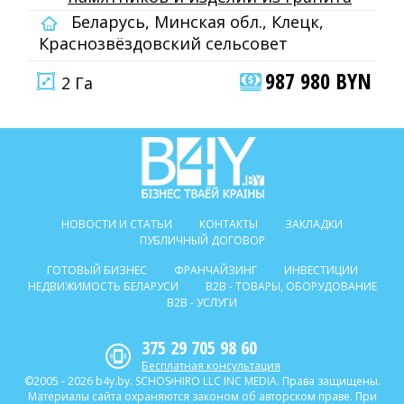
Беларусь, Минская обл., Клецк,
Краснозвёздовский сельсовет
987 980 BYN
2 Га
НОВОСТИ И СТАТЬИ
КОНТАКТЫ
ЗАКЛАДКИ
ПУБЛИЧНЫЙ ДОГОВОР
ГОТОВЫЙ БИЗНЕС
ФРАНЧАЙЗИНГ
ИНВЕСТИЦИИ
НЕДВИЖИМОСТЬ БЕЛАРУСИ
B2B - ТОВАРЫ, ОБОРУДОВАНИЕ
B2B - УСЛУГИ
375 29 705 98 60
Бесплатная консультация
©2005 - 2026 b4y.by. SCHOSᶳHIRO LLC INC MEDIA. Права защищены.
Материалы сайта охраняются законом об авторском праве. При