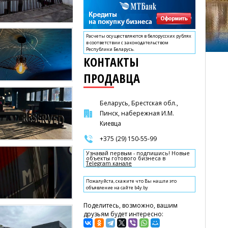
Расчеты осуществляются в белорусских рублях
в соответствии с законодательством
Республики Беларусь.
КОНТАКТЫ
ПРОДАВЦА
Беларусь, Брестская обл.,
Пинск, набережная И.М.
Киевца
+375 (29) 150-55-99
Узнавай первым - подпишись! Новые
объекты готового бизнеса в
Telegram канале
Пожалуйста, скажите что Вы нашли это
объявление на сайте b4y.by
Поделитесь, возможно, вашим
друзьям будет интересно: