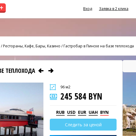
+
Вход
Заявка в 2 клика
/
Рестораны, Кафе, Бары, Казино
/
Гастробар в Пинске на базе теплохода
АЗЕ ТЕПЛОХОДА
96 м2
245 584 BYN
RUB
USD
EUR
UAH
BYN
Следить за ценой