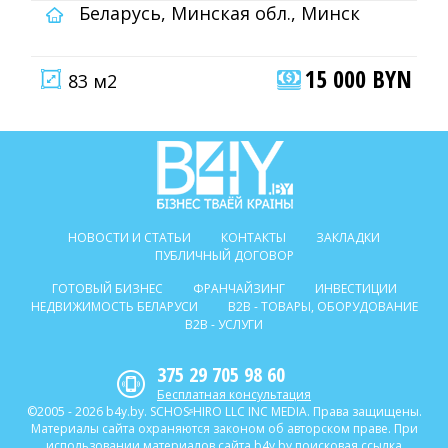
Беларусь, Минская обл., Минск
15 000 BYN
83 м2
НОВОСТИ И СТАТЬИ
КОНТАКТЫ
ЗАКЛАДКИ
ПУБЛИЧНЫЙ ДОГОВОР
ГОТОВЫЙ БИЗНЕС
ФРАНЧАЙЗИНГ
ИНВЕСТИЦИИ
НЕДВИЖИМОСТЬ БЕЛАРУСИ
B2B - ТОВАРЫ, ОБОРУДОВАНИЕ
B2B - УСЛУГИ
375 29 705 98 60
Бесплатная консультация
©2005 - 2026 b4y.by. SCHOSᶳHIRO LLC INC MEDIA. Права защищены.
Материалы сайта охраняются законом об авторском праве. При
использовании материалов сайта b4y.by поисковая ссылка