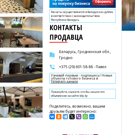
Расчеты осуществляются в белорусских рублях
в соответствии с законодательством
Республики Беларусь.
КОНТАКТЫ
ПРОДАВЦА
Беларусь, Гродненская обл.,
Гродно
+375 (29) 601-58-88 - Павел
Узнавай первым - подпишись! Новые
объекты готового бизнеса в
Telegram канале
Пожалуйста, скажите что Вы нашли это
объявление на сайте b4y.by
Поделитесь, возможно, вашим
друзьям будет интересно: