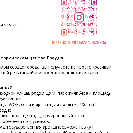
-05 19:24:11
сторическом центре Гродно.
мом сердце города, вы получаете не просто красивый
личной репутацией и множеством положительных
знес?
шеходной улицы, рядом ЦУМ, парк Жилибера и площадь
 фестивали.
цы, WOK, сеты и др. Пиццы и роллы из "Хотей"
родно.
тавка, колл-центр, сформированный штат,
с обучения сотрудников.
м2, государственная аренда (возможен выкуп).
ть: 3 зала для гостей, около 40 мест в зале и 40 - на