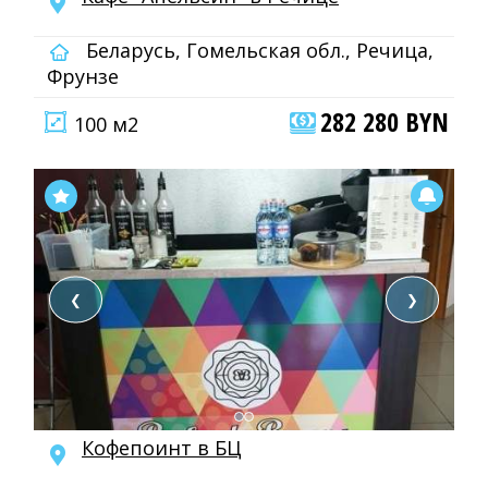
Беларусь, Гомельская обл., Речица,
Фрунзе
282 280 BYN
100 м2
❮
❯
Кофепоинт в БЦ