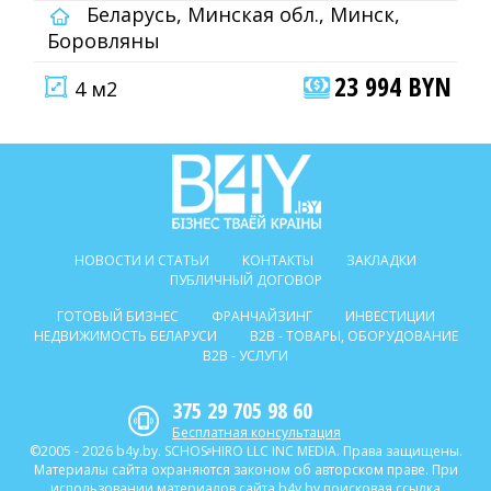
Беларусь, Минская обл., Минск,
Боровляны
23 994 BYN
4 м2
НОВОСТИ И СТАТЬИ
КОНТАКТЫ
ЗАКЛАДКИ
ПУБЛИЧНЫЙ ДОГОВОР
ГОТОВЫЙ БИЗНЕС
ФРАНЧАЙЗИНГ
ИНВЕСТИЦИИ
НЕДВИЖИМОСТЬ БЕЛАРУСИ
B2B - ТОВАРЫ, ОБОРУДОВАНИЕ
B2B - УСЛУГИ
375 29 705 98 60
Бесплатная консультация
©2005 - 2026 b4y.by. SCHOSᶳHIRO LLC INC MEDIA. Права защищены.
Материалы сайта охраняются законом об авторском праве. При
использовании материалов сайта b4y.by поисковая ссылка