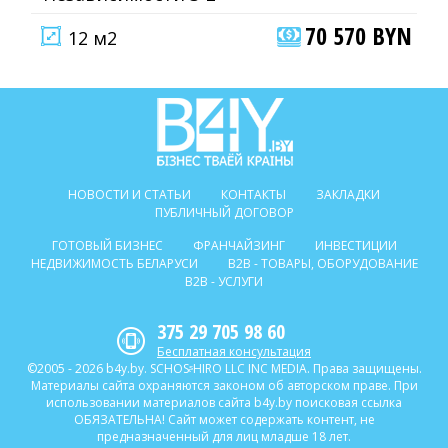
70 570 BYN
12 м2
НОВОСТИ И СТАТЬИ
КОНТАКТЫ
ЗАКЛАДКИ
ПУБЛИЧНЫЙ ДОГОВОР
ГОТОВЫЙ БИЗНЕС
ФРАНЧАЙЗИНГ
ИНВЕСТИЦИИ
НЕДВИЖИМОСТЬ БЕЛАРУСИ
B2B - ТОВАРЫ, ОБОРУДОВАНИЕ
B2B - УСЛУГИ
375 29 705 98 60
Бесплатная консультация
©2005 - 2026 b4y.by. SCHOSᶳHIRO LLC INC MEDIA. Права защищены.
Материалы сайта охраняются законом об авторском праве. При
использовании материалов сайта b4y.by поисковая ссылка
ОБЯЗАТЕЛЬНА! Сайт может содержать контент, не
предназначенный для лиц младше 18 лет.