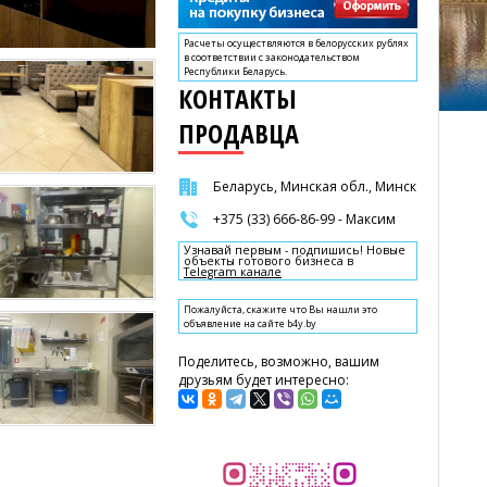
Расчеты осуществляются в белорусских рублях
в соответствии с законодательством
Республики Беларусь.
КОНТАКТЫ
ПРОДАВЦА
Беларусь, Минская обл., Минск
+375 (33) 666-86-99 - Максим
Узнавай первым - подпишись! Новые
объекты готового бизнеса в
Telegram канале
Пожалуйста, скажите что Вы нашли это
объявление на сайте b4y.by
Поделитесь, возможно, вашим
друзьям будет интересно: