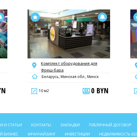
Комплект оборудования для
Фреш-бара
Беларусь, Минская обл., Минск
YN
0 BYN
10 м2
И И СТАТЬИ
КОНТАКТЫ
ЗАКЛАДКИ
ПУБЛИЧНЫЙ ДОГОВОР
Й БИЗНЕС
ФРАНЧАЙЗИНГ
ИНВЕСТИЦИИ
НЕДВИЖИМОСТЬ БЕ