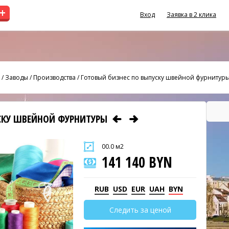
+
Вход
Заявка в 2 клика
/
Заводы / Производства
/
Готовый бизнес по выпуску швейной фурнитур
СКУ ШВЕЙНОЙ ФУРНИТУРЫ
00.0 м2
141 140 BYN
RUB
USD
EUR
UAH
BYN
Следить за ценой