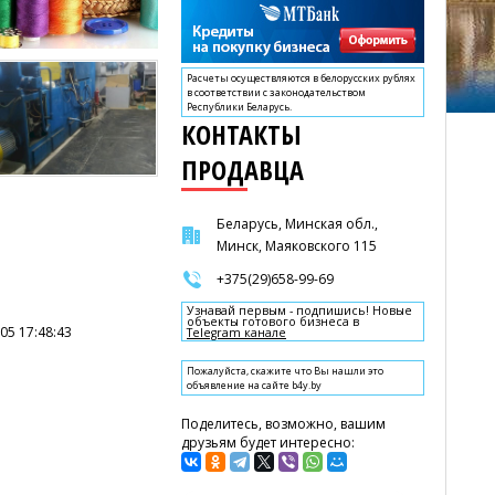
Расчеты осуществляются в белорусских рублях
в соответствии с законодательством
Республики Беларусь.
КОНТАКТЫ
ПРОДАВЦА
Беларусь, Минская обл.,
Минск, Маяковского 115
+375(29)658-99-69
Узнавай первым - подпишись! Новые
объекты готового бизнеса в
05 17:48:43
Telegram канале
Пожалуйста, скажите что Вы нашли это
объявление на сайте b4y.by
Поделитесь, возможно, вашим
друзьям будет интересно: