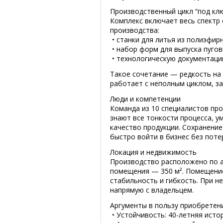
Производственный цикл “под кл
Комплекс включает весь спектр
производства:
• станки для литья из полиэфир
• набор форм для выпуска пугови
• технологическую документацию
Такое сочетание — редкость на
работает с неполным циклом, за
Люди и компетенции
Команда из 10 специалистов пр
знают все тонкости процесса, 
качество продукции. Сохранени
быстро войти в бизнес без поте
Локация и недвижимость
Производство расположено по ад
помещения — 350 м². Помещение
стабильность и гибкость. При 
напрямую с владельцем.
Аргументы в пользу приобретен
• Устойчивость: 40-летняя ист