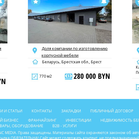
м
Доля компании по изготовлению
корпусной мебели
Беларусь, Брестская обл., Брест
К
П
280 000 BYN
770 м2
YN
И И СТАТЬИ
КОНТАКТЫ
ЗАКЛАДКИ
ПУБЛИЧНЫЙ ДОГОВОР
Й БИЗНЕС
ФРАНЧАЙЗИНГ
ИНВЕСТИЦИИ
НЕДВИЖИМОСТЬ БЕ
ТОВАРЫ, ОБОРУДОВАНИЕ
B2B - УСЛУГИ
C INC MEDIA. Права защищены. Материалы сайта охраняются законом об ав
ссылка ОБЯЗАТЕЛЬНА! Сайт может содержать контент, не предназначенный 