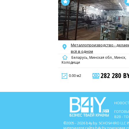
Металлопроизводство - делае
всё в одном
Беларусь, Минская обл., Минск,
Колодищи
282 280 B
0.00 м2
НОВОСТ
ГОТОВЫ
B2B - 
©2005 - 2026 b4y.by. SCHOSᶳHIRO LL
материалов сайта b4y.by поисковая 