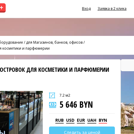
+
Вход
Заявка в 2 клика
оборудование
/
для Магазинов, банков, офисов
/
ля косметики и парфюмерии
 ОСТРОВОК ДЛЯ КОСМЕТИКИ И ПАРФЮМЕРИИ
7.2 м2
5 646 BYN
RUB
USD
EUR
UAH
BYN
Следить за ценой