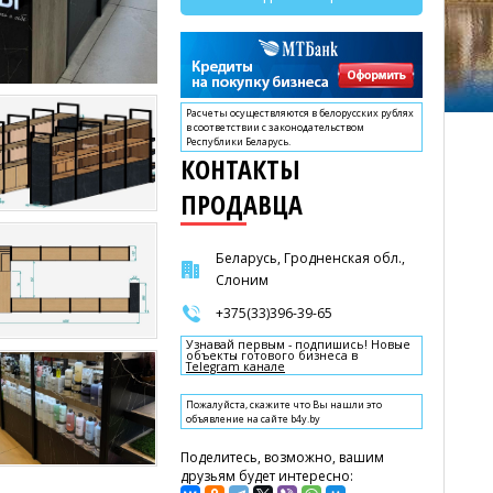
Расчеты осуществляются в белорусских рублях
в соответствии с законодательством
Республики Беларусь.
КОНТАКТЫ
ПРОДАВЦА
Беларусь, Гродненская обл.,
Слоним
+375(33)396-39-65
Узнавай первым - подпишись! Новые
объекты готового бизнеса в
Telegram канале
Пожалуйста, скажите что Вы нашли это
объявление на сайте b4y.by
Поделитесь, возможно, вашим
друзьям будет интересно: