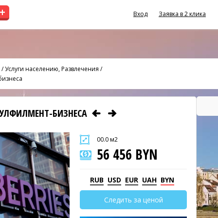
+
Вход
Заявка в 2 клика
/
Услуги населению, Развлечения
/
бизнеса
ФУЛФИЛМЕНТ-БИЗНЕСА
00.0 м2
56 456 BYN
RUB
USD
EUR
UAH
BYN
Следить за ценой