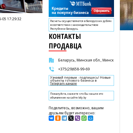
-05 17:29:32
Расчеты осуществляются в белорусских рублях
в соответствии с законодательством
Республики Беларусь.
КОНТАКТЫ
ПРОДАВЦА
Беларусь, Минская обл., Минск
+375(29)658-99-69
Узнавай первым - подпишись! Новые
объекты готового бизнеса в
Telegram канале
Пожалуйста, скажите что Вы нашли это
объявление на сайте b4y.by
Поделитесь, возможно, вашим
друзьям будет интересно: