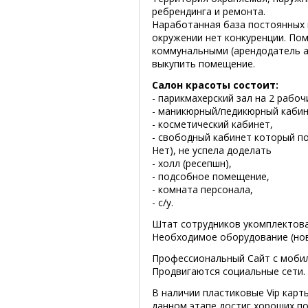
ребрендинга и ремонта.
Наработанная база постоянных 
окружении нет конкуренции. Пом
коммунальными (арендодатель а
выкупить помещение.
Салон красоты состоит:
- парикмахерский зал на 2 рабоч
- маникюрный/педикюрный кабин
- косметический кабинет,
- свободный кабинет который по
Нет), не успела доделать
- холл (ресепшн),
- подсобное помещение,
- комната персонала,
- с/у.
Штат сотрудников укомплектован
Необходимое оборудование (ново
Профессиональный Сайт с мобиль
Продвигаются социальные сети.
В наличии пластиковые Vip карт
данном этапе достиг хороших по