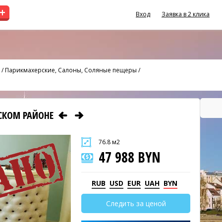
+
Вход
Заявка в 2 клика
/
Парикмахерские, Салоны, Соляные пещеры
/
СКОМ РАЙОНЕ
76.8 м2
47 988 BYN
RUB
USD
EUR
UAH
BYN
Следить за ценой