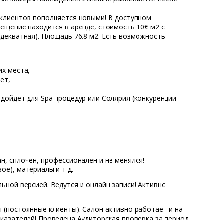
клиентов пополняется новыми! В доступном
ещение находится в аренде, стоимость 10€ м2 с
декватная). Площадь 76.8 м2. Есть возможность
их места,
ет,
дойдёт для Spa процедур или Солярия (конкуренции
, сплочен, профессионален и не менялся!
е), материалы и т д.
ной версией. Ведутся и онлайн записи! Активно
ы (постоянные клиенты). Салон активно работает и на
казателей! Проведена Аудиторская проверка за период