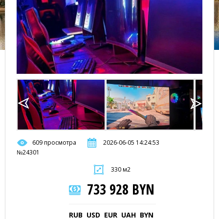
609 просмотра
2026-06-05 14:24:53
№24301
330 м2
733 928 BYN
RUB
USD
EUR
UAH
BYN