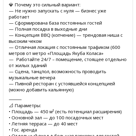
💎 Почему это сильный вариант:
— Не нужно запускать с нуля — бизнес уже
работает
— Сформирована база постоянных гостей
— Полная посадка в выходные дни
— Концепция BBQ (копчение) — трендовая ниша с
высоким чеком
— Отличная локация с постоянным трафиком (600
метров от метро «Площадь Якуба Коласа»
— Работайте 24/7 – помещение, стоящее отдельно
от жилых зданий
— Сцена, танцпол, возможность проводить
музыкальные вечера
— Пивной ресторан с устоявшейся концепцией
(можно добавить кальянную)
⸻
📐 Параметры:
• Площадь — 450 м² (есть потенциал расширения)
• Основной зал — до 100 посадочных мест
• Летняя терраса — до 40 мест
• Гос. аренда
• Отдельный вход + большая парковка для гостей