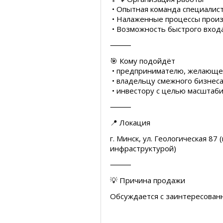
• Опытная команда специалис
• Налаженные процессы прои
• Возможность быстрого входа
⸻
🎯 Кому подойдёт
• предпринимателю, желающем
• владельцу смежного бизнеса
• инвестору с целью масштаб
⸻
📍 Локация
г. Минск, ул. Геологическая 8
инфраструктурой)
⸻
💡 Причина продажи
Обсуждается с заинтересован