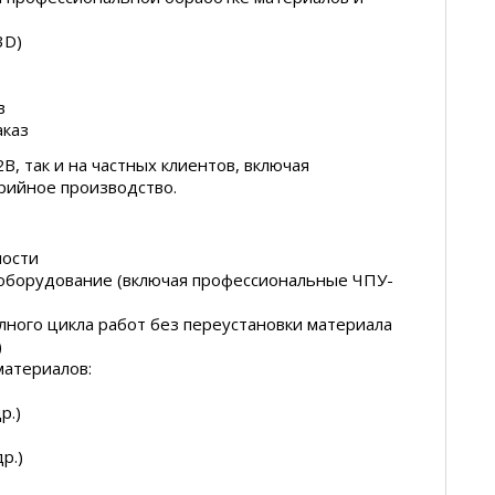
3D)
в
аказ
B, так и на частных клиентов, включая
рийное производство.
ности
оборудование (включая профессиональные ЧПУ-
ного цикла работ без переустановки материала
в)
материалов:
р.)
др.)