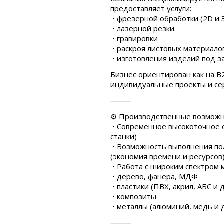
предоставляет услуги:
• фрезерной обработки (2D и 
• лазерной резки
• гравировки
• раскроя листовых материало
• изготовления изделий под з
Бизнес ориентирован как на B2
индивидуальные проекты и се
⸻
⚙️ Производственные возмож
• Современное высокоточное 
станки)
• Возможность выполнения пол
(экономия времени и ресурсо
• Работа с широким спектром 
• дерево, фанера, МДФ
• пластики (ПВХ, акрил, АБС и д
• композиты
• металлы (алюминий, медь и 
⸻