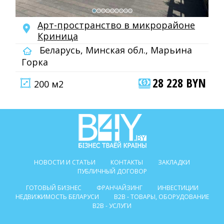
Арт-пространство в микрорайоне
Криница
Беларусь, Минская обл., Марьина
Горка
28 228 BYN
200 м2
НОВОСТИ И СТАТЬИ
КОНТАКТЫ
ЗАКЛАДКИ
ПУБЛИЧНЫЙ ДОГОВОР
ГОТОВЫЙ БИЗНЕС
ФРАНЧАЙЗИНГ
ИНВЕСТИЦИИ
НЕДВИЖИМОСТЬ БЕЛАРУСИ
B2B - ТОВАРЫ, ОБОРУДОВАНИЕ
B2B - УСЛУГИ