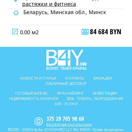
растяжки и фитнеса
Беларусь, Минская обл., Минск
84 684 BYN
0.00 м2
НОВОСТИ И СТАТЬИ
КОНТАКТЫ
ЗАКЛАДКИ
ПУБЛИЧНЫЙ ДОГОВОР
ГОТОВЫЙ БИЗНЕС
ФРАНЧАЙЗИНГ
ИНВЕСТИЦИИ
НЕДВИЖИМОСТЬ БЕЛАРУСИ
B2B - ТОВАРЫ, ОБОРУДОВАНИЕ
B2B - УСЛУГИ
375 29 705 98 60
Бесплатная консультация
©2005 - 2026 b4y.by. SCHOSᶳHIRO LLC INC MEDIA. Права защищены.