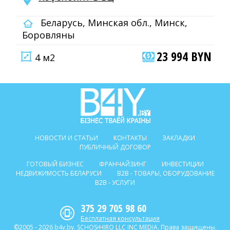
Беларусь, Минская обл., Минск,
Боровляны
23 994 BYN
4 м2
НОВОСТИ И СТАТЬИ
КОНТАКТЫ
ЗАКЛАДКИ
ПУБЛИЧНЫЙ ДОГОВОР
ГОТОВЫЙ БИЗНЕС
ФРАНЧАЙЗИНГ
ИНВЕСТИЦИИ
НЕДВИЖИМОСТЬ БЕЛАРУСИ
B2B - ТОВАРЫ, ОБОРУДОВАНИЕ
B2B - УСЛУГИ
375 29 705 98 60
Бесплатная консультация
©2005 - 2026 b4y.by. SCHOSᶳHIRO LLC INC MEDIA. Права защищены.