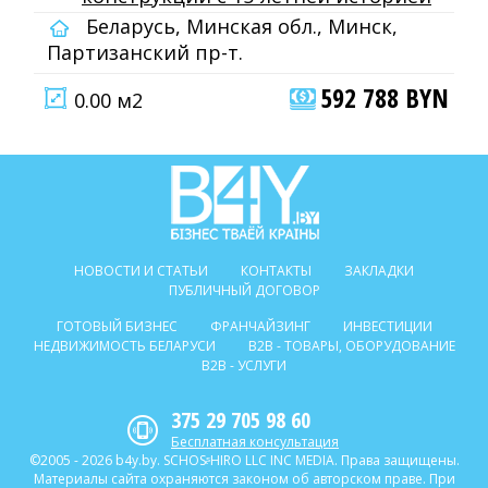
Беларусь, Минская обл., Минск,
Партизанский пр-т.
592 788 BYN
0.00 м2
НОВОСТИ И СТАТЬИ
КОНТАКТЫ
ЗАКЛАДКИ
ПУБЛИЧНЫЙ ДОГОВОР
ГОТОВЫЙ БИЗНЕС
ФРАНЧАЙЗИНГ
ИНВЕСТИЦИИ
НЕДВИЖИМОСТЬ БЕЛАРУСИ
B2B - ТОВАРЫ, ОБОРУДОВАНИЕ
B2B - УСЛУГИ
375 29 705 98 60
Бесплатная консультация
©2005 - 2026 b4y.by. SCHOSᶳHIRO LLC INC MEDIA. Права защищены.
Материалы сайта охраняются законом об авторском праве. При