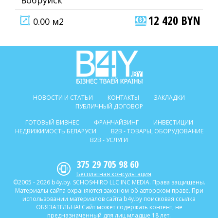
Бобруйск
12 420 BYN
0.00 м2
НОВОСТИ И СТАТЬИ
КОНТАКТЫ
ЗАКЛАДКИ
ПУБЛИЧНЫЙ ДОГОВОР
ГОТОВЫЙ БИЗНЕС
ФРАНЧАЙЗИНГ
ИНВЕСТИЦИИ
НЕДВИЖИМОСТЬ БЕЛАРУСИ
B2B - ТОВАРЫ, ОБОРУДОВАНИЕ
B2B - УСЛУГИ
375 29 705 98 60
Бесплатная консультация
©2005 - 2026 b4y.by. SCHOSᶳHIRO LLC INC MEDIA. Права защищены.
Материалы сайта охраняются законом об авторском праве. При
использовании материалов сайта b4y.by поисковая ссылка
ОБЯЗАТЕЛЬНА! Сайт может содержать контент, не
предназначенный для лиц младше 18 лет.