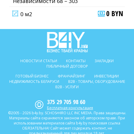
Независимости 68 – 303
0 BYN
0 м2
НОВОСТИ И СТАТЬИ
КОНТАКТЫ
ЗАКЛАДКИ
ПУБЛИЧНЫЙ ДОГОВОР
ГОТОВЫЙ БИЗНЕС
ФРАНЧАЙЗИНГ
ИНВЕСТИЦИИ
НЕДВИЖИМОСТЬ БЕЛАРУСИ
B2B - ТОВАРЫ, ОБОРУДОВАНИЕ
B2B - УСЛУГИ
375 29 705 98 60
Бесплатная консультация
©2005 - 2026 b4y.by. SCHOSᶳHIRO LLC INC MEDIA. Права защищены.
Материалы сайта охраняются законом об авторском праве. При
использовании материалов сайта b4y.by поисковая ссылка
ОБЯЗАТЕЛЬНА! Сайт может содержать контент, не
предназначенный для лиц младше 18 лет.