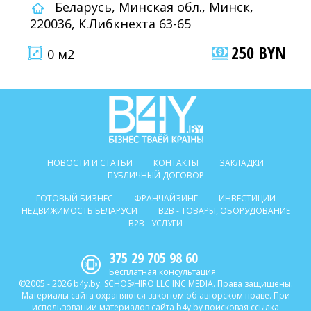
Беларусь, Минская обл., Минск,
220036, К.Либкнехта 63-65
250 BYN
0 м2
НОВОСТИ И СТАТЬИ
КОНТАКТЫ
ЗАКЛАДКИ
ПУБЛИЧНЫЙ ДОГОВОР
ГОТОВЫЙ БИЗНЕС
ФРАНЧАЙЗИНГ
ИНВЕСТИЦИИ
НЕДВИЖИМОСТЬ БЕЛАРУСИ
B2B - ТОВАРЫ, ОБОРУДОВАНИЕ
B2B - УСЛУГИ
375 29 705 98 60
Бесплатная консультация
©2005 - 2026 b4y.by. SCHOSᶳHIRO LLC INC MEDIA. Права защищены.
Материалы сайта охраняются законом об авторском праве. При
использовании материалов сайта b4y.by поисковая ссылка