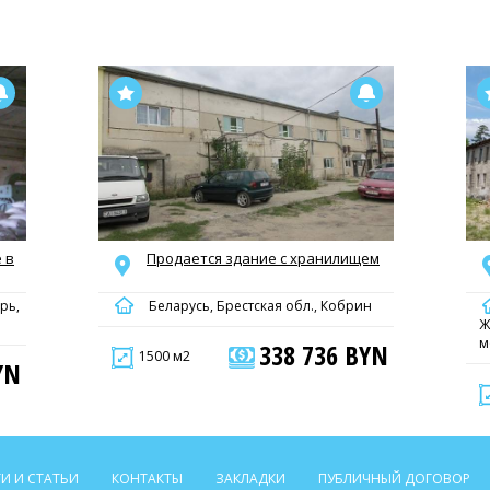
 в
Продается здание с хранилищем
рь,
Беларусь, Брестская обл., Кобрин
Ж
м
338 736 BYN
1500 м2
YN
И И СТАТЬИ
КОНТАКТЫ
ЗАКЛАДКИ
ПУБЛИЧНЫЙ ДОГОВОР