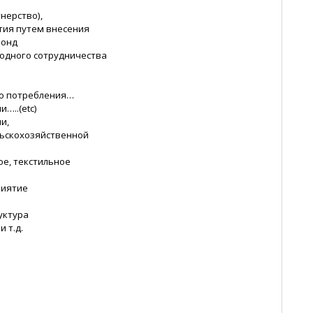
нерство),
тия путем внесения
фонд
одного сотрудничества
го потребления…
…..(etc)
и,
льскохозяйственной
ое, текстильное
риятие
уктура
 т.д.