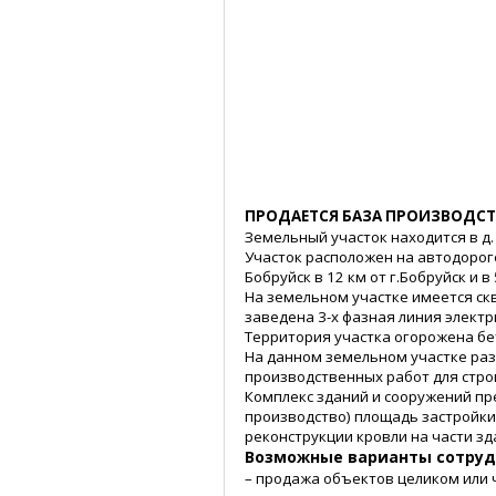
ПРОДАЕТСЯ БАЗА ПРОИЗВОДСТВ
Земельный участок находится в д.
Участок расположен на автодорог
Бобруйск в 12 км от г.Бобруйск и 
На земельном участке имеется ск
заведена 3-х фазная линия электр
Территория участка огорожена бе
На данном земельном участке ра
производственных работ для стр
Комплекс зданий и сооружений пре
производство) площадь застройки
реконструкции кровли на части зд
Возможные варианты сотруд
– продажа объектов целиком или 