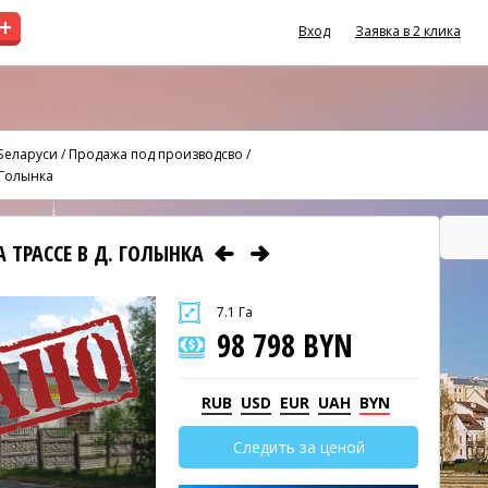
+
Вход
Заявка в 2 клика
Беларуси
/
Продажа под производсво
/
 Голынка
 ТРАССЕ В Д. ГОЛЫНКА
7.1 Га
98 798 BYN
RUB
USD
EUR
UAH
BYN
Следить за ценой