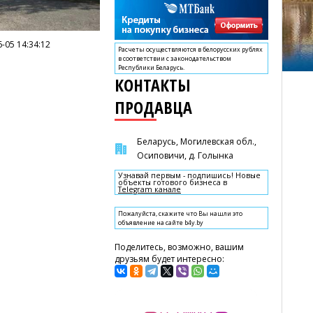
-05 14:34:12
Расчеты осуществляются в белорусских рублях
в соответствии с законодательством
Республики Беларусь.
КОНТАКТЫ
ПРОДАВЦА
Беларусь, Могилевская обл.,
Осиповичи, д. Голынка
Узнавай первым - подпишись! Новые
объекты готового бизнеса в
Telegram канале
Пожалуйста, скажите что Вы нашли это
объявление на сайте b4y.by
Поделитесь, возможно, вашим
друзьям будет интересно: