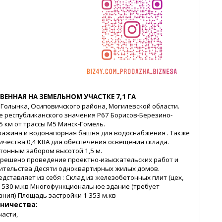
ЕННАЯ НА ЗЕМЕЛЬНОМ УЧАСТКЕ 7,1 ГА
 Голынка, Осиповичского района, Могилевской области.
е республиканского значения Р67 Борисов-Березино-
в 5 км от трассы М5 Минск-Гомель.
важина и водонапорная башня для водоснабжения . Также
ичества 0,4 КВА для обеспечения освещения склада.
тонным забором высотой 1,5 м.
зрешено проведение проектно-изыскательских работ и
оительства Десяти одноквартирных жилых домов.
дставляет из себя : Склад из железобетонных плит (цех,
 530 м.кв Многофункциональное здание (требует
ания) Площадь застройки 1 353 м.кв
ничества:
части,