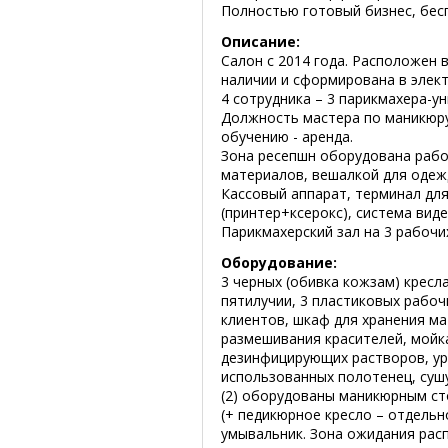
Полностью готовый бизнес, бес
Описание:
Салон с 2014 года. Расположен 
наличии и сформирована в элек
4 сотрудника – 3 парикмахера-у
Должность мастера по маникюру-п
обучению - аренда.
Зона ресепшн оборудована рабо
материалов, вешалкой для одеж
Кассовый аппарат, терминал дл
(принтер+ксерокс), система вид
Парикмахерский зал на 3 рабочи
Оборудование:
3 черных (обивка кожзам) крес
пятилучии, 3 пластиковых рабоч
клиентов, шкаф для хранения м
размешивания красителей, мойка
дезинфицирующих растворов, урн
использованных полотенец, суш
(2) оборудованы маникюрным ст
(+ педикюрное кресло – отдельн
умывальник. Зона ожидания рас