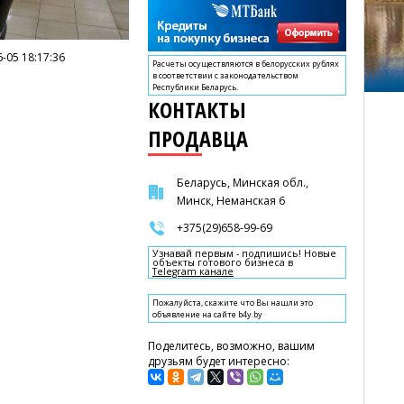
-05 18:17:36
Расчеты осуществляются в белорусских рублях
в соответствии с законодательством
Республики Беларусь.
КОНТАКТЫ
ПРОДАВЦА
Беларусь, Минская обл.,
Минск, Неманская 6
+375(29)658-99-69
Узнавай первым - подпишись! Новые
объекты готового бизнеса в
Telegram канале
Пожалуйста, скажите что Вы нашли это
объявление на сайте b4y.by
Поделитесь, возможно, вашим
друзьям будет интересно: