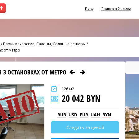
+
Вход
Заявка в 2 клика
/
Парикмахерские, Салоны, Соляные пещеры
/
ах от метро
В 3 ОСТАНОВКАХ ОТ МЕТРО
126 м2
20 042 BYN
RUB
USD
EUR
UAH
BYN
Следить за ценой