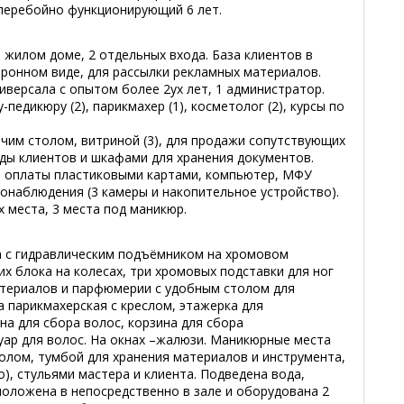
перебойно функционирующий 6 лет.
в жилом доме, 2 отдельных входа. База клиентов в
тронном виде, для рассылки рекламных материалов.
ниверсала с опытом более 2ух лет, 1 администратор.
едикюру (2), парикмахер (1), косметолог (2), курсы по
чим столом, витриной (3), для продажи сопутствующих
ды клиентов и шкафами для хранения документов.
я оплаты пластиковыми картами, компьютер, МФУ
еонаблюдения (3 камеры и накопительное устройство).
х места, 3 места под маникюр.
ла с гидравлическим подъёмником на хромовом
их блока на колесах, три хромовых подставки для ног
атериалов и парфюмерии с удобным столом для
 парикмахерская с креслом, этажерка для
а для сбора волос, корзина для сбора
уар для волос. На окнах –жалюзи. Маникюрные места
олом, тумбой для хранения материалов и инструмента,
о), стульями мастера и клиента. Подведена вода,
положена в непосредственно в зале и оборудована 2