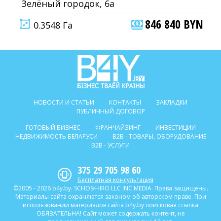
Зелёный городок, 6а
846 840 BYN
0.3548 Га
НОВОСТИ И СТАТЬИ
КОНТАКТЫ
ЗАКЛАДКИ
ПУБЛИЧНЫЙ ДОГОВОР
ГОТОВЫЙ БИЗНЕС
ФРАНЧАЙЗИНГ
ИНВЕСТИЦИИ
НЕДВИЖИМОСТЬ БЕЛАРУСИ
B2B - ТОВАРЫ, ОБОРУДОВАНИЕ
B2B - УСЛУГИ
375 29 705 98 60
Бесплатная консультация
©2005 - 2026 b4y.by. SCHOSᶳHIRO LLC INC MEDIA. Права защищены.
Материалы сайта охраняются законом об авторском праве. При
использовании материалов сайта b4y.by поисковая ссылка
ОБЯЗАТЕЛЬНА! Сайт может содержать контент, не