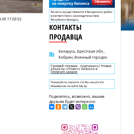
Расчеты осуществляются в белорусских рублях
в соответствии с законодательством
-05 17:03:52
Республики Беларусь.
КОНТАКТЫ
ПРОДАВЦА
Беларусь, Брестская обл.,
Кобрин, Военный городок
Узнавай первым - подпишись! Новые
объекты готового бизнеса в
Telegram канале
Пожалуйста, скажите что Вы нашли это
объявление на сайте b4y.by
Поделитесь, возможно, вашим
друзьям будет интересно: