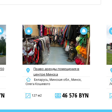
350
Право аренды помещения в
центре Минска
Беларусь, Минская обл., Минск,
Олега Кошевого
Л
YN
46 576 BYN
127 м2