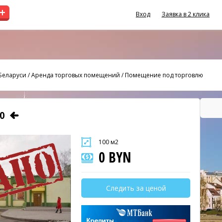
+
Вход
Заявка в 2 клика
Беларуси
/
Аренда торговых помещений
/
Помещение под торговлю
ЛЮ
100 м2
0 BYN
Следить за ценой