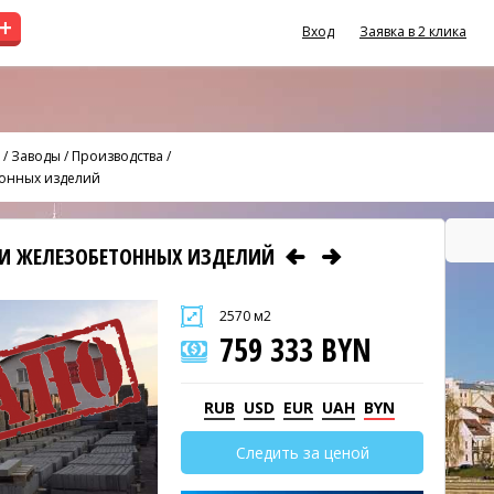
+
Вход
Заявка в 2 клика
/
Заводы / Производства
/
тонных изделий
 И ЖЕЛЕЗОБЕТОННЫХ ИЗДЕЛИЙ
2570 м2
759 333 BYN
RUB
USD
EUR
UAH
BYN
Следить за ценой