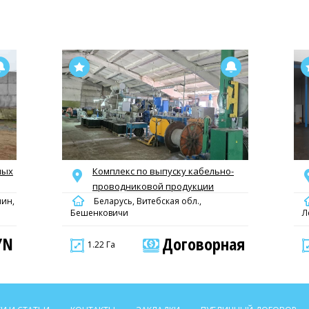
ных
Комплекс по выпуску кабельно-
проводниковой продукции
чин,
Беларусь, Витебская обл.,
Бешенковичи
Л
YN
Договорная
1.22 Га