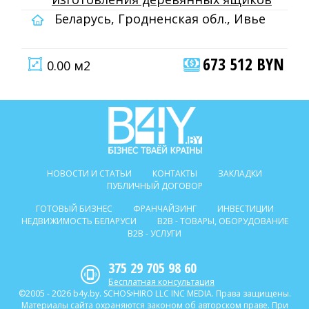
Беларусь, Гродненская обл., Ивье
673 512 BYN
0.00 м2
НОВОСТИ И СТАТЬИ
КОНТАКТЫ
ЗАКЛАДКИ
ПУБЛИЧНЫЙ ДОГОВОР
ГОТОВЫЙ БИЗНЕС
ФРАНЧАЙЗИНГ
ИНВЕСТИЦИИ
НЕДВИЖИМОСТЬ БЕЛАРУСИ
B2B - ТОВАРЫ, ОБОРУДОВАНИЕ
B2B - УСЛУГИ
375 29 705 98 60
Бесплатная консультация
©2005 - 2026 b4y.by. SCHOSᶳHIRO LLC INC MEDIA. Права защищены.
Материалы сайта охраняются законом об авторском праве. При