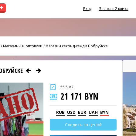
+
Вход
Заявка в 2 клика
/
Магазины и оптовики
/
Магазин секонд-хенд в Бобруйске
БОБРУЙСКЕ
55.5 м2
21 171 BYN
RUB
USD
EUR
UAH
BYN
Следить за ценой