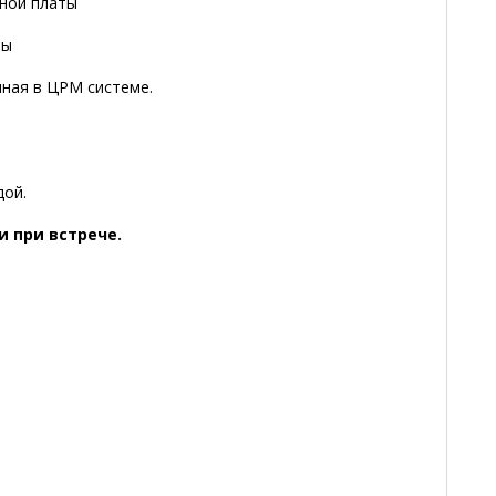
ной платы
ты
нная в ЦРМ системе.
дой.
и при встрече.