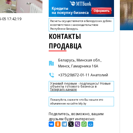
-05 17:42:19
Расчеты осуществляются в белорусских рублях
в соответствии с законодательством
Республики Беларусь.
КОНТАКТЫ
ПРОДАВЦА
Беларусь, Минская обл.,
Минск, Гамарника 16А
+375(29)672-01-11 Анатолий
Узнавай первым - подпишись! Новые
объекты готового бизнеса в
Telegram канале
Пожалуйста, скажите что Вы нашли это
объявление на сайте b4y.by
Поделитесь, возможно, вашим
друзьям будет интересно: