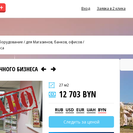
+
Вход
Заявка в 2 клика
оборудование
/
для Магазинов, банков, офисов
/
еса
ЧНОГО БИЗНЕСА
27 м2
12 703 BYN
RUB
USD
EUR
UAH
BYN
Следить за ценой