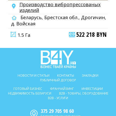
Производство вибропрессованых
изделий
Беларусь, Брестская обл., Дрогичин,
д. Войская
522 218 BYN
1.5 Га
НОВОСТИ И СТАТЬИ
КОНТАКТЫ
ЗАКЛАДКИ
ПУБЛИЧНЫЙ ДОГОВОР
ГОТОВЫЙ БИЗНЕС
ФРАНЧАЙЗИНГ
ИНВЕСТИЦИИ
НЕДВИЖИМОСТЬ БЕЛАРУСИ
B2B - ТОВАРЫ, ОБОРУДОВАНИЕ
B2B - УСЛУГИ
375 29 705 98 60