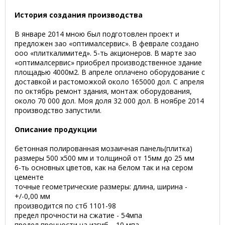
История создания производства
В январе 2014 мною был подготовлен проект и
предложен зао «оптималсервис». В феврале создано
ооо «плиткалимитед». 5-ть акционеров. В марте зао
«оптималсервис» приобрел производственное здание
площадью 4000м2. В апреле оплачено оборудование с
доставкой и растоможкой около 165000 дол. С апреля
по октябрь ремонт здания, монтаж оборудования,
около 70 000 дол. Моя доля 32 000 дол. В ноябре 2014
производство запустили.
Описание продукции
бетонная полированная мозаичная панель(плитка)
размеры 500 х500 мм и толщиной от 15мм до 25 мм
6-ть основных цветов, как на белом так и на сером
цементе
точные геометрические размеры: длина, ширина -
+/-0,00 мм
производится по стб 1101-98
предел прочности на сжатие - 54мпа
предел прочности на изгиб—10 мпа